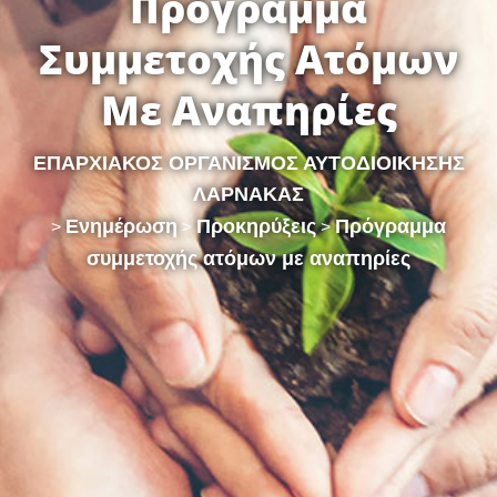
Πρόγραμμα
Συμμετοχής Ατόμων
Με Αναπηρίες
ΕΠΑΡΧΙΑΚΟΣ ΟΡΓΑΝΙΣΜΟΣ ΑΥΤΟΔΙΟΙΚΗΣΗΣ
ΛΑΡΝΑΚΑΣ
Ενημέρωση
Προκηρύξεις
Πρόγραμμα
>
>
>
συμμετοχής ατόμων με αναπηρίες