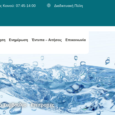
 Κοινού: 07:45-14:00
Διαδικτυακή Πύλη
ηση
Ενημέρωση
Έντυπα – Αιτήσεις
Επικοινωνία
α
Κατηγορίες Αποβλήτων / Είδος Παραλαβής Αποβλήτων
Κατηγορίες Αποβλήτων / Είδος Παραλαβής Αποβλήτων
κό Συμβούλιο
Επιτροπές
>