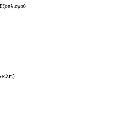
 Εξοπλισμού
 κ.λπ.)