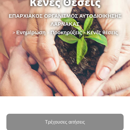
Κενές Θέσεις
ΕΠΑΡΧΙΑΚΟΣ ΟΡΓΑΝΙΣΜΟΣ ΑΥΤΟΔΙΟΙΚΗΣΗΣ
ΛΑΡΝΑΚΑΣ
Ενημέρωση
Προκηρύξεις
Κενές θέσεις
>
>
>
Τρέχουσες αιτήσεις