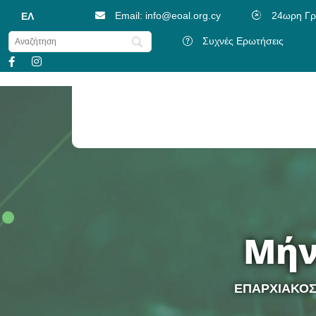
Email: info@eoal.org.cy
24ωρη Γρ
ΕΛ
Συχνές Ερωτήσεις
Ψηφιοποίηση Λογαριασμών (e-Invoice)
Πρόγραμμα Συμμετοχής Ατόμων Με Αν
Μήν
ΕΠΑΡΧΙΑΚΟΣ