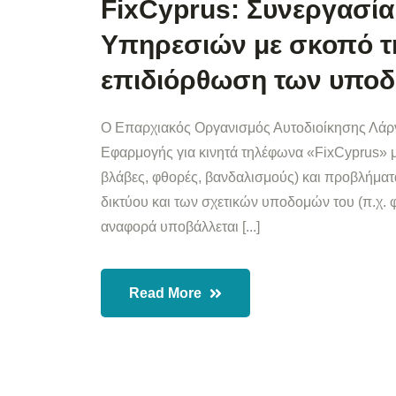
FixCyprus: Συνεργασία
Υπηρεσιών με σκοπό τ
επιδιόρθωση των υποδο
Ο Επαρχιακός Οργανισμός Αυτοδιοίκησης Λάρν
Εφαρμογής για κινητά τηλέφωνα «FixCyprus» μ
βλάβες, φθορές, βανδαλισμούς) και προβλήματ
δικτύου και των σχετικών υποδομών του (π.χ. φ
αναφορά υποβάλλεται [...]
Read More