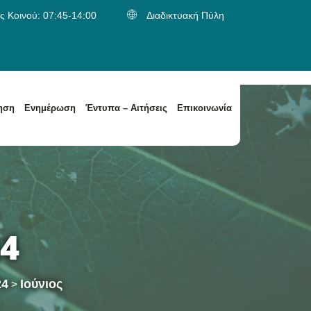
 Κοινού: 07:45-14:00
Διαδικτυακή Πύλη
ηση
Ενημέρωση
Έντυπα – Αιτήσεις
Επικοινωνία
α
Κατηγορίες Αποβλήτων / Είδος Παραλαβής Αποβλήτων
Κατηγορίες Αποβλήτων / Είδος Παραλαβής Αποβλήτων
24
24
Ιούνιος
>