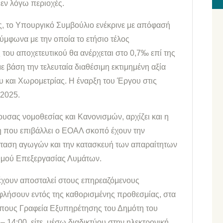
 εν λόγω περιοχές.
ς, το Υπουργικό Συμβούλιο ενέκρινε με απόφασή
 σύμφωνα με την οποία το ετήσιο τέλος
του αποχετευτικού θα ανέρχεται στο 0,7‰ επί της
με βάση την τελευταία διαθέσιμη εκτιμημένη αξία
υ και Χωρομετρίας. Η έναρξη του Έργου στις
 2025.
ουσας νομοθεσίας και Κανονισμών, αρχίζει και η
η που επιβάλλει ο ΕΟΑΛ σκοπό έχουν την
ταση αγωγών και την κατασκευή των απαραίτητων
θμού Επεξεργασίας Λυμάτων.
 έχουν αποσταλεί στους επηρεαζόμενους
ξοφλήσουν εντός της καθορισμένης προθεσμίας, στα
όπους Γραφεία Εξυπηρέτησης του Δημότη του
 14:00, είτε μέσω διαδικτύου στην ηλεκτρονική