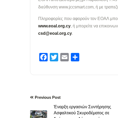
διεύθυνση www.jccsmart.com, ή με τραπεζι
Πληροφορίες που αφορούν τον ΕΟΑΛ μπορε
www.eoal.org.cy
, ή μπορείτε να επικοιν
csd@eoal.org.cy
.
Facebook
Twitter
Email
Μοιραστε
Previous Post
Έναρξη εργασιών Συντήρησης
Ασφαλτικού Σκυροδέματος σε