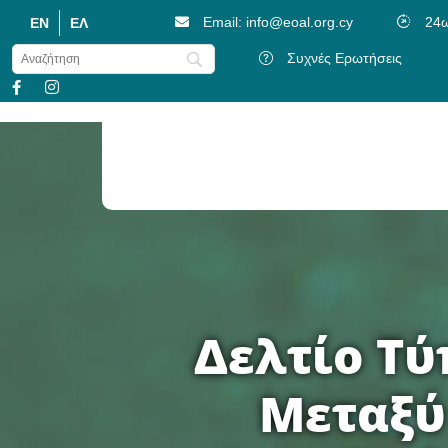
Email: info@eoal.org.cy
24ω
EN
ΕΛ
Συχνές Ερωτήσεις
Ψηφιοποίηση Λογαριασμών (e-Invoice)
Πρόγραμμα Συμμετοχής Ατόμων Με Αν
Δελτίο Τύ
Μεταξύ