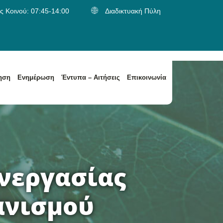
 Κοινού: 07:45-14:00
Διαδικτυακή Πύλη
ηση
Ενημέρωση
Έντυπα – Αιτήσεις
Επικοινωνία
α
Κατηγορίες Αποβλήτων / Είδος Παραλαβής Αποβλήτων
Κατηγορίες Αποβλήτων / Είδος Παραλαβής Αποβλήτων
υνεργασίας
ανισμού