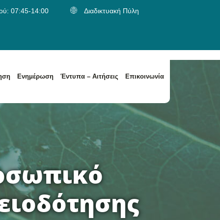
ύ: 07:45-14:00
Διαδικτυακή Πύλη
ηση
Ενημέρωση
Έντυπα – Αιτήσεις
Επικοινωνία
α
Κατηγορίες Αποβλήτων / Είδος Παραλαβής Αποβλήτων
Κατηγορίες Αποβλήτων / Είδος Παραλαβής Αποβλήτων
ροσωπικό
δειοδότησης