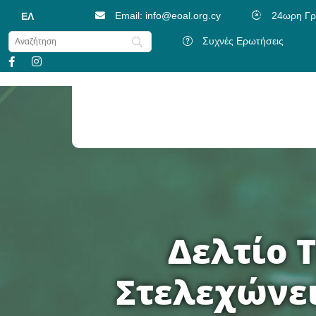
Email: info@eoal.org.cy
24ωρη Γρ
ΕΛ
Συχνές Ερωτήσεις
Ψηφιοποίηση Λογαριασμών (e-Invoice)
Πρόγραμμα Συμμετοχής Ατόμων Με Αν
Δελτίο 
Στελεχώνει