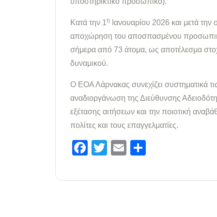
υποστηρικτικό προσωπικό).
η
Κατά την 1
Ιανουαρίου 2026 και μετά την 
αποχώρηση του αποσπασμένου προσωπικο
σήμερα από 73 άτομα, ως αποτέλεσμα στο
δυναμικού.
Ο ΕΟΑ Λάρνακας συνεχίζει συστηματικά τι
αναδιοργάνωση της Διεύθυνσης Αδειοδότησ
εξέτασης αιτήσεων και την ποιοτική ανα
πολίτες και τους επαγγελματίες.
Facebook
Twitter
Email
Μοιραστε