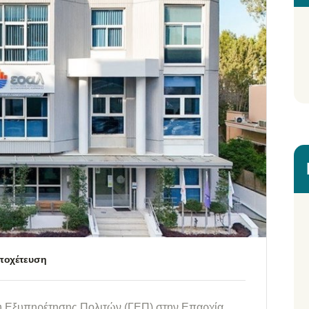
ποχέτευση
ου Εξυπηρέτησης Πολιτών (ΓΕΠ) στην Επαρχία