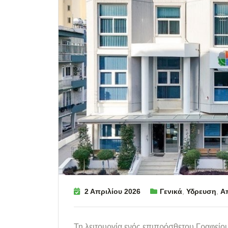
2 Απριλίου 2026
Γενικά
,
Υδρευση
,
Α
Τη λειτουργία ενός επιπρόσθετου Γραφεί