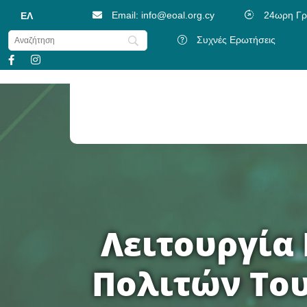
Email: info@eoal.org.cy
24ωρη Γρ
ΕΛ
Συχνές Ερωτήσεις
Ψηφιοποίηση Λογαριασμών (e-Invoice)
Πρόγραμμα Συμμετοχής Ατόμων Με Αν
Λειτουργία
Πολιτών Του